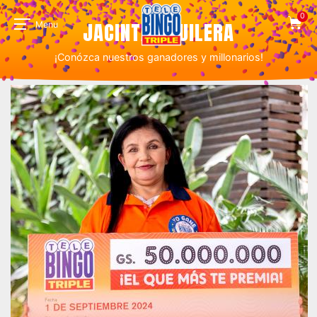
0
JACINTA AGUILERA
Menu
¡Conózca nuestros ganadores y millonarios!