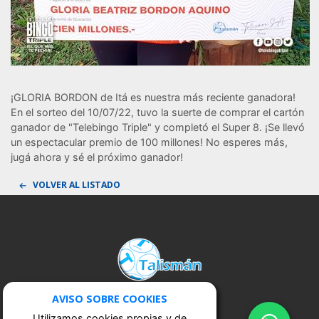
¡GLORIA BORDON de Itá es nuestra más reciente ganadora!
En el sorteo del 10/07/22, tuvo la suerte de comprar el cartón
ganador de "Telebingo Triple" y completó el Super 8. ¡Se llevó
un espectacular premio de 100 millones! No esperes más,
jugá ahora y sé el próximo ganador!
VOLVER AL LISTADO
AVISO SOBRE COOKIES
Utilizamos cookies propias y de
terceros necesarias para el correcto
funcionamiento del sitio que nos ayudan
en nuestras interacciones con los
TALISMAN S.A.
usuarios de forma estadística y
GRUPO A.J. VIERCI